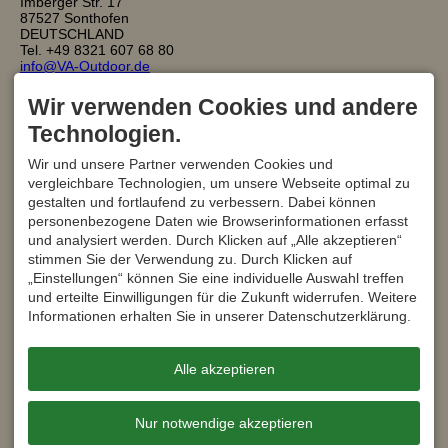
Imberger Str. 17
87527 Sonthofen
DEUTSCHLAND
Tel.
+49 8321 607 68 80
info@VA-Outdoor.de
UNSERE PARTNER
Wir verwenden Cookies und andere
Technologien.
Wir und unsere Partner verwenden Cookies und
vergleichbare Technologien, um unsere Webseite optimal zu
gestalten und fortlaufend zu verbessern. Dabei können
personenbezogene Daten wie Browserinformationen erfasst
und analysiert werden. Durch Klicken auf „Alle akzeptieren“
stimmen Sie der Verwendung zu. Durch Klicken auf
„Einstellungen“ können Sie eine individuelle Auswahl treffen
Die Europäische Stimme für
und erteilte Einwilligungen für die Zukunft widerrufen. Weitere
geführte Outdoor Aktivitäten
Informationen erhalten Sie in unserer Datenschutzerklärung.
Alle akzeptieren
Nur notwendige akzeptieren
Facebook