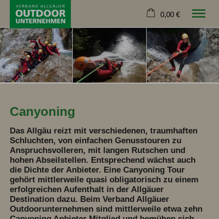
0,00 €
×
News
Warenkorb ist leer
Verband
Mitglieder
Themen
Termine
Canyoning
Das Allgäu reizt mit verschiedenen, traumhaften
Schluchten, von einfachen Genusstouren zu
Anspruchsvolleren, mit langen Rutschen und
hohen Abseilstellen. Entsprechend wächst auch
die Dichte der Anbieter. Eine Canyoning Tour
gehört mittlerweile quasi obligatorisch zu einem
erfolgreichen Aufenthalt in der Allgäuer
Destination dazu. Beim Verband Allgäuer
Outdoorunternehmen sind mittlerweile etwa zehn
Canyoning Anbieter Mitglied und bemühen sich