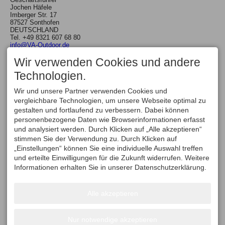
Jochen Häfele
Imberger Str. 17
87527 Sonthofen
DEUTSCHLAND
Tel.
+49 8321 607 68 80
info@VA-Outdoor.de
UNSERE PARTNER
Wir verwenden Cookies und andere
Technologien.
Wir und unsere Partner verwenden Cookies und
vergleichbare Technologien, um unsere Webseite optimal zu
gestalten und fortlaufend zu verbessern. Dabei können
personenbezogene Daten wie Browserinformationen erfasst
und analysiert werden. Durch Klicken auf „Alle akzeptieren“
stimmen Sie der Verwendung zu. Durch Klicken auf
„Einstellungen“ können Sie eine individuelle Auswahl treffen
Die Europäische Stimme für
und erteilte Einwilligungen für die Zukunft widerrufen. Weitere
geführte Outdoor Aktivitäten
Informationen erhalten Sie in unserer Datenschutzerklärung.
Alle akzeptieren
Nur notwendige akzeptieren